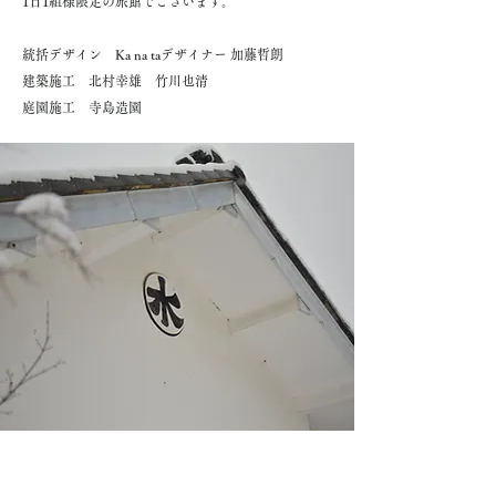
1日1組様限定の旅館でございます。
統括デザイン Ka na taデザイナー 加藤哲朗
建築施工 北村幸雄 竹川也清
庭園施工 寺島造園