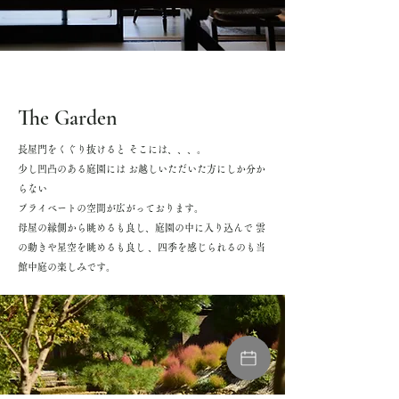
The Garden
長屋門をくぐり抜けると そこには、、、。
少し凹凸のある庭園には お越しいただいた方にしか分か
らない
プライベートの空間が広がっております。
母屋の縁側から眺めるも良し、庭園の中に入り込んで 雲
の動きや星空を眺めるも良し 、
四季を感じられるのも当
館中庭の楽しみです。